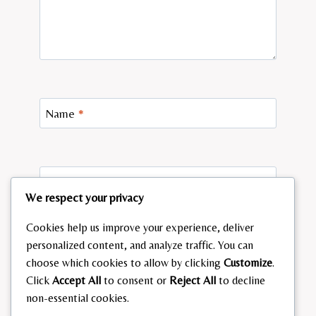
Name
*
Email
*
We respect your privacy
Cookies help us improve your experience, deliver
personalized content, and analyze traffic. You can
Website
choose which cookies to allow by clicking
Customize
.
Click
Accept All
to consent or
Reject All
to decline
Save my name, email, and website in this browser
non-essential cookies.
for the next time I comment.