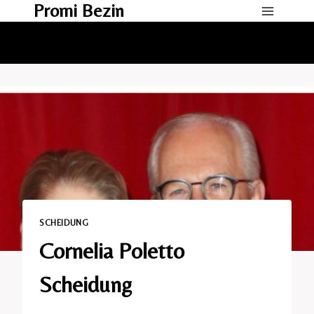
Promi Bezin
Skip
to
content
SCHEIDUNG​
Cornelia Poletto
Scheidung​