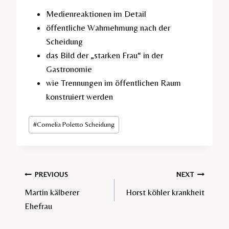
Medienreaktionen im Detail
öffentliche Wahrnehmung nach der
Scheidung
das Bild der „starken Frau“ in der
Gastronomie
wie Trennungen im öffentlichen Raum
konstruiert werden
Post
#
Cornelia Poletto Scheidung​
Tags:
Post
PREVIOUS
NEXT
Martin kälberer
Horst köhler krankheit​
navigation
Ehefrau​