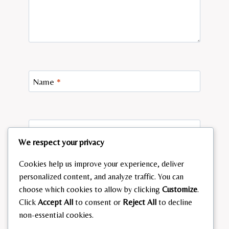
Name
*
Email
*
We respect your privacy
Cookies help us improve your experience, deliver
personalized content, and analyze traffic. You can
Website
choose which cookies to allow by clicking
Customize
.
Click
Accept All
to consent or
Reject All
to decline
Save my name, email, and website in this browser
non-essential cookies.
for the next time I comment.