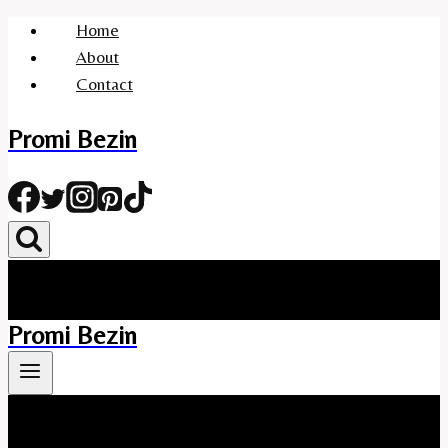
Skip
Home
to
About
content
Contact
Promi Bezin
Promi Bezin