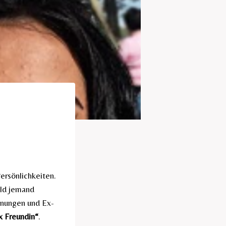
ersönlichkeiten.
ald jemand
ennungen und Ex-
x Freundin“
.