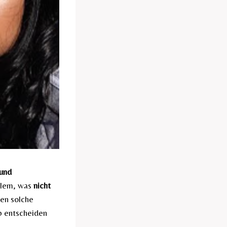
 und
allem, was
nicht
hen solche
b entscheiden