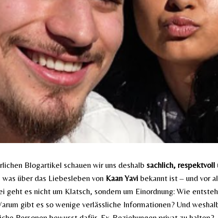
rlichen Blogartikel schauen wir uns deshalb
sachlich, respektvoll
 was über das Liebesleben von
Kaan Yavi
bekannt ist – und vor 
ei geht es nicht um Klatsch, sondern um Einordnung: Wie entste
arum gibt es so wenige verlässliche Informationen? Und weshal
tliche Personen bewusst dafür, Ex-Beziehungen privat zu halten?