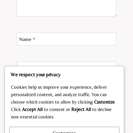
Name
*
Email
*
We respect your privacy
Cookies help us improve your experience, deliver
personalized content, and analyze traffic. You can
Website
choose which cookies to allow by clicking
Customize
.
Click
Accept All
to consent or
Reject All
to decline
Save my name, email, and website in this browser
non-essential cookies.
for the next time I comment.
Customize