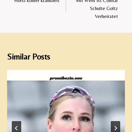
Horst köhler krankheit​
Mit Wem Ist Colmar
navigation
Schulte Goltz
Verheiratet​
Similar Posts