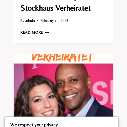
Stockhaus Verheiratet​
By
admin
February 15, 2026
MIT
READ MORE
WEM
IST
HOLGER
STOCKHAUS
VERHEIRATET​
We respect your privacy