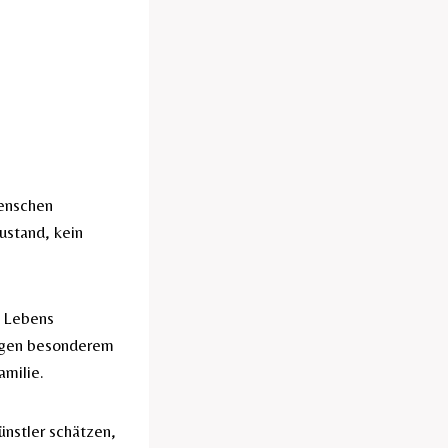
Menschen
ustand, kein
s Lebens
liegen besonderem
amilie.
ünstler schätzen,