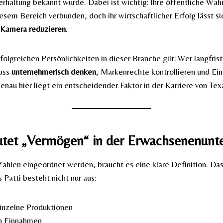
haltung bekannt wurde. Dabei ist wichtig: Ihre öffentliche Wah
iesem Bereich verbunden, doch ihr wirtschaftlicher Erfolg lässt s
r Kamera reduzieren
.
rfolgreichen Persönlichkeiten in dieser Branche gilt: Wer langfri
muss
unternehmerisch denken
, Markenrechte kontrollieren und E
Genau hier liegt ein entscheidender Faktor in der Karriere von Tex
tet „Vermögen“ in der Erwachsenenunte
ahlen eingeordnet werden, braucht es eine klare Definition. Da
 Patti besteht nicht nur aus:
inzelne Produktionen
en Einnahmen