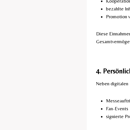
Kooperatio
bezahlte In
Promotion v
Diese Einnahmen 
Gesamtvermögen
4. Persönlic
Neben digitalen 
Messeauftri
Fan-Events
signierte P