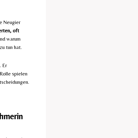
ne Neugier
erten, oft
 und warum
zu tun hat.
. Er
Rolle spielen
ntscheidungen.
ehmerin