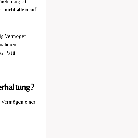
rnehmung ist
ich
nicht allein auf
stig Vermögen
innahmen
as Patti.
rhaltung?
s Vermögen einer