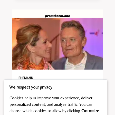
EHEMANN​
We respect your privacy
Tamina kallert Ehemann
Cookies help us improve your experience, deliver
By
admin
February 24, 2026
personalized content, and analyze traffic. You can
TAMINA
choose which cookies to allow by clicking
Customize
.
READ MORE