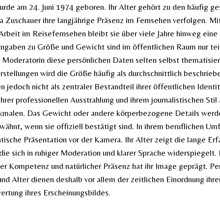
urde am 24. Juni 1974 geboren. Ihr Alter gehört zu den häufig g
a Zuschauer ihre langjährige Präsenz im Fernsehen verfolgen. Mit
 Arbeit im Reisefernsehen bleibt sie über viele Jahre hinweg ein
Angaben zu Größe und Gewicht sind im öffentlichen Raum nur te
e Moderatorin diese persönlichen Daten selten selbst thematisiert
rstellungen wird die Größe häufig als durchschnittlich beschrieb
 jedoch nicht als zentraler Bestandteil ihrer öffentlichen Identi
 ihrer professionellen Ausstrahlung und ihrem journalistischen Stil 
kmalen. Das Gewicht oder andere körperbezogene Details werde
wähnt, wenn sie offiziell bestätigt sind. In ihrem beruflichen Umf
ntische Präsentation vor der Kamera. Ihr Alter zeigt die lange Er
ie sich in ruhiger Moderation und klarer Sprache widerspiegelt
cher Kompetenz und natürlicher Präsenz hat ihr Image geprägt. P
nd Alter dienen deshalb vor allem der zeitlichen Einordnung ihre
rtung ihres Erscheinungsbildes.