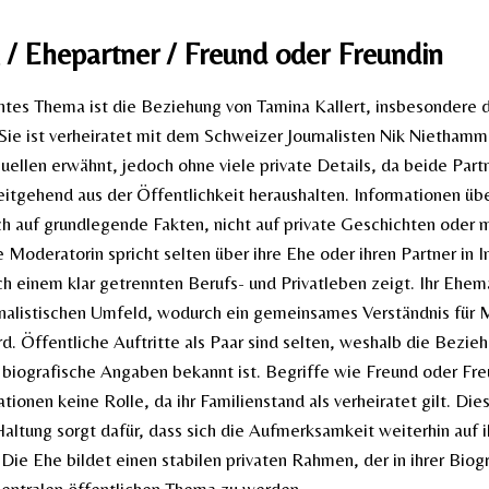
/ Ehepartner / Freund oder Freundin
htes Thema ist die Beziehung von Tamina Kallert, insbesondere 
ie ist verheiratet mit dem Schweizer Journalisten Nik Niethamm
uellen erwähnt, jedoch ohne viele private Details, da beide Partn
itgehend aus der Öffentlichkeit heraushalten. Informationen üb
ch auf grundlegende Fakten, nicht auf private Geschichten oder 
e Moderatorin spricht selten über ihre Ehe oder ihren Partner in 
h einem klar getrennten Berufs- und Privatleben zeigt. Ihr Ehem
rnalistischen Umfeld, wodurch ein gemeinsames Verständnis für 
 Öffentliche Auftritte als Paar sind selten, weshalb die Bezieh
 biografische Angaben bekannt ist. Begriffe wie Freund oder Freu
tionen keine Rolle, da ihr Familienstand als verheiratet gilt. Die
altung sorgt dafür, dass sich die Aufmerksamkeit weiterhin auf i
 Die Ehe bildet einen stabilen privaten Rahmen, der in ihrer Biog