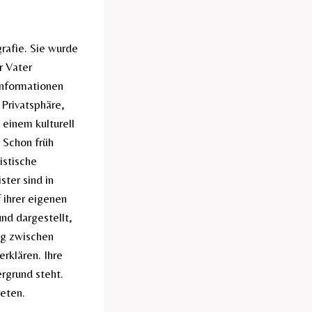
grafie. Sie wurde
r Vater
 Informationen
 Privatsphäre,
 einem kulturell
. Schon früh
istische
ter sind in
 ihrer eigenen
und dargestellt,
ng zwischen
erklären. Ihre
rgrund steht.
reten.