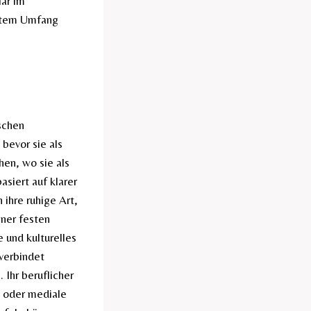
lar im
nztem Umfang
schen
bevor sie als
en, wo sie als
asiert auf klarer
 ihre ruhige Art,
iner festen
und kulturelles
 verbindet
 Ihr beruflicher
n oder mediale