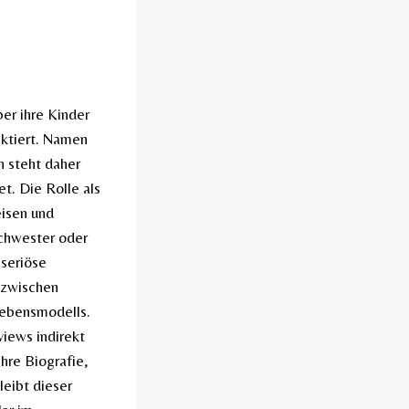
ber ihre Kinder
ektiert. Namen
n steht daher
t. Die Rolle als
eisen und
chwester oder
 seriöse
 zwischen
 Lebensmodells.
views indirekt
hre Biografie,
leibt dieser