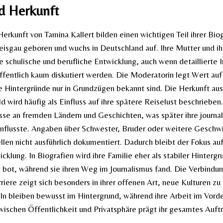
nd Herkunft
Herkunft von Tamina Kallert bilden einen wichtigen Teil ihrer Bio
reisgau geboren und wuchs in Deutschland auf. Ihre Mutter und ih
re schulische und berufliche Entwicklung, auch wenn detaillierte
öffentlich kaum diskutiert werden. Die Moderatorin legt Wert auf
e Hintergründe nur in Grundzügen bekannt sind. Die Herkunft aus
 wird häufig als Einfluss auf ihre spätere Reiselust beschrieben
esse an fremden Ländern und Geschichten, was später ihre journal
nflusste. Angaben über Schwester, Bruder oder weitere Geschwis
llen nicht ausführlich dokumentiert. Dadurch bleibt der Fokus auf
cklung. In Biografien wird ihre Familie eher als stabiler Hintergr
it bot, während sie ihren Weg im Journalismus fand. Die Verbindu
iere zeigt sich besonders in ihrer offenen Art, neue Kulturen zu 
ln bleiben bewusst im Hintergrund, während ihre Arbeit im Vorde
ischen Öffentlichkeit und Privatsphäre prägt ihr gesamtes Auft