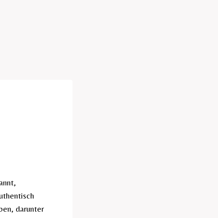
annt,
uthentisch
eben, darunter