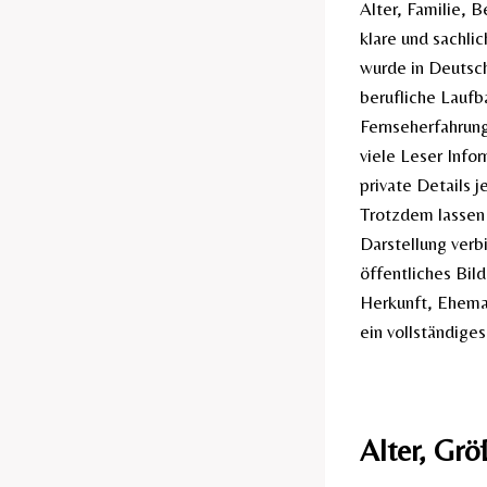
Alter, Familie, 
klare und sachli
wurde in Deutsch
berufliche Laufb
Fernseherfahrung.
viele Leser Info
private Details 
Trotzdem lassen 
Darstellung verb
öffentliches Bil
Herkunft, Ehema
ein vollständige
Alter, Grö