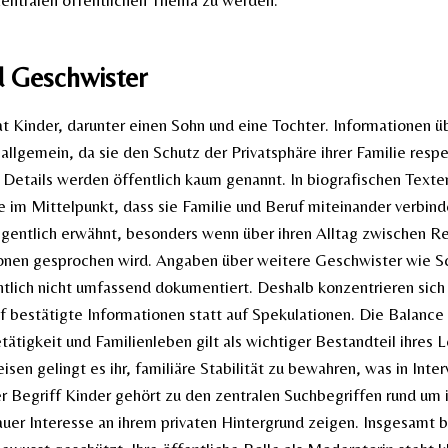
zentralen öffentlichen Thema zu werden.
d Geschwister
at Kinder, darunter einen Sohn und eine Tochter. Informationen ü
allgemein, da sie den Schutz der Privatsphäre ihrer Familie resp
 Details werden öffentlich kaum genannt. In biografischen Texte
e im Mittelpunkt, dass sie Familie und Beruf miteinander verbinde
gentlich erwähnt, besonders wenn über ihren Alltag zwischen R
onen gesprochen wird. Angaben über weitere Geschwister wie S
ntlich nicht umfassend dokumentiert. Deshalb konzentrieren sich
f bestätigte Informationen statt auf Spekulationen. Die Balance
etätigkeit und Familienleben gilt als wichtiger Bestandteil ihres
isen gelingt es ihr, familiäre Stabilität zu bewahren, was in Inter
er Begriff Kinder gehört zu den zentralen Suchbegriffen rund um i
auer Interesse an ihrem privaten Hintergrund zeigen. Insgesamt b