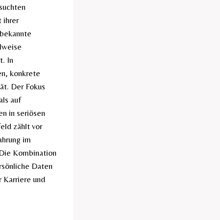
esuchten
 ihrer
e bekannte
ilweise
. In
en, konkrete
tät. Der Fokus
als auf
n in seriösen
eld zählt vor
fahrung im
. Die Kombination
ersönliche Daten
r Karriere und