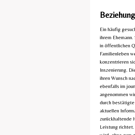
Beziehung 
Ein häufig gesuc
ihrem Ehemann. S
in öffentlichen Q
Familienleben we
konzentrieren si
Inszenierung. Di
ihren Wunsch nac
ebenfalls im jou
angenommen wird.
durch bestätigte
aktuellen Informa
zurückhaltende H
Leistung richtet.