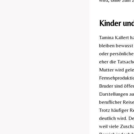
wird, ohne zum 
Kinder un
Tamina Kallert h
bleiben bewusst 
oder persönliche
eher die Tatsach
Mutter wird gele
Fernsehprodukti
Bruder sind öffe
Darstellungen au
beruflicher Reis
Trotz häufiger Re
deutlich wird. D
weil viele Zusch