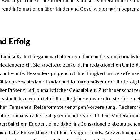
ewusst geschützt. Ihre öffentliche Rolle als Moderatorin steht k
hrend Informationen über Kinder und Geschwister nur in begre
nd Erfolg
 Tamina Kallert begann nach ihrem Studium und ersten journalisti
edienbereich. Sie arbeitete zunächst im redaktionellen Umfeld, 
nnt wurde. Besonders prägend ist ihre Tätigkeit im Reisefernseh
hlerin verschiedene Länder und Kulturen präsentiert. Ihr Erfolg b
cher Präsenz und journalistischer Genauigkeit. Zuschauer schätzen
ständlich zu vermitteln. Über die Jahre entwickelte sie sich zu e
hen Fernsehen. Reiseformate verlangen Vorbereitung, Recherche 
 ihre journalistischen Fähigkeiten unterstreicht. Die Moderatorin
persönlichem Erleben, ohne dabei ins Sensationelle abzurutschen.
uierliche Entwicklung statt kurzfristiger Trends. Auszeichnunge