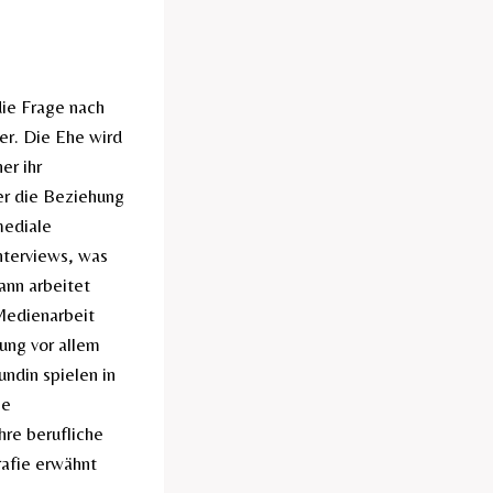
die Frage nach
er. Die Ehe wird
er ihr
er die Beziehung
mediale
Interviews, was
ann arbeitet
Medienarbeit
ung vor allem
ndin spielen in
se
hre berufliche
rafie erwähnt