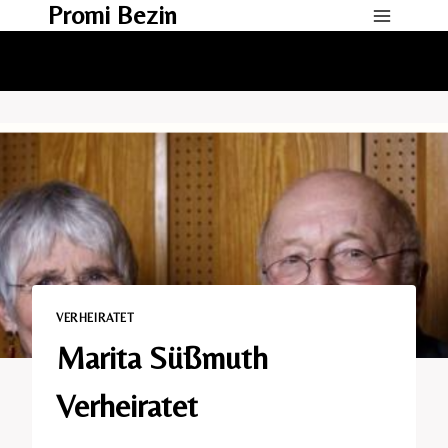
Promi Bezin
Skip
to
content
VERHEIRATET​
Marita Süßmuth
Verheiratet