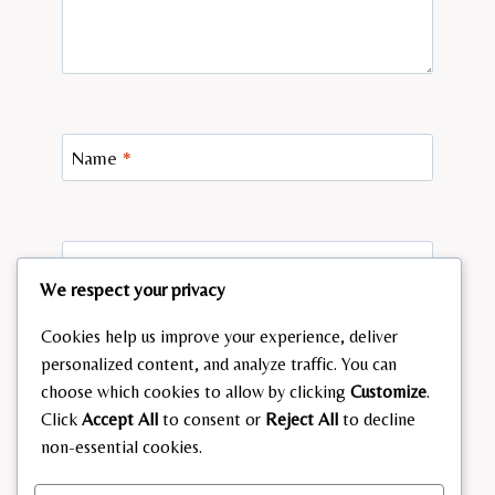
Name
*
Email
*
We respect your privacy
Cookies help us improve your experience, deliver
personalized content, and analyze traffic. You can
Website
choose which cookies to allow by clicking
Customize
.
Click
Accept All
to consent or
Reject All
to decline
Save my name, email, and website in this browser
non-essential cookies.
for the next time I comment.